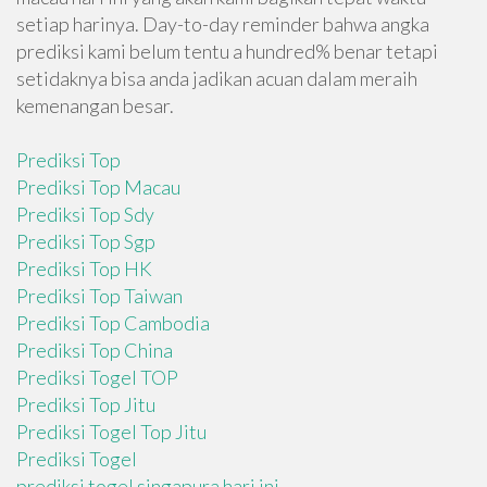
setiap harinya. Day-to-day reminder bahwa angka
prediksi kami belum tentu a hundred% benar tetapi
setidaknya bisa anda jadikan acuan dalam meraih
kemenangan besar.
Prediksi Top
Prediksi Top Macau
Prediksi Top Sdy
Prediksi Top Sgp
Prediksi Top HK
Prediksi Top Taiwan
Prediksi Top Cambodia
Prediksi Top China
Prediksi Togel TOP
Prediksi Top Jitu
Prediksi Togel Top Jitu
Prediksi Togel
prediksi togel singapura hari ini