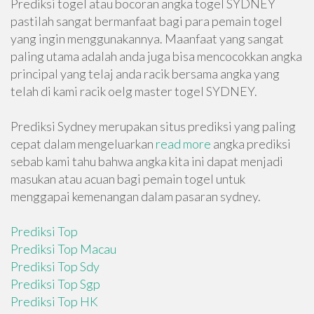
Prediksi togel atau bocoran angka togel SYDNEY
pastilah sangat bermanfaat bagi para pemain togel
yang ingin menggunakannya. Maanfaat yang sangat
paling utama adalah anda juga bisa mencocokkan angka
principal yang telaj anda racik bersama angka yang
telah di kami racik oelg master togel SYDNEY.
Prediksi Sydney merupakan situs prediksi yang paling
cepat dalam mengeluarkan
read more
angka prediksi
sebab kami tahu bahwa angka kita ini dapat menjadi
masukan atau acuan bagi pemain togel untuk
menggapai kemenangan dalam pasaran sydney.
Prediksi Top
Prediksi Top Macau
Prediksi Top Sdy
Prediksi Top Sgp
Prediksi Top HK