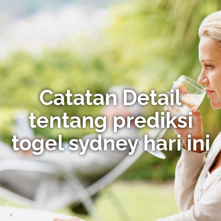
Catatan Detail
tentang prediksi
togel sydney hari ini